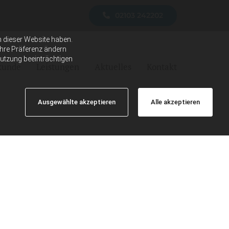
02103 242202
h dieser Website haben.
Ihre Präferenz ändern
Nutzung beeinträchtigen
lkunde
Leistungen
Aktuelles
Kontakt
Ausgewählte akzeptieren
Alle akzeptieren